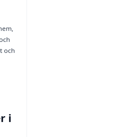
 hem,
 och
ut och
r i