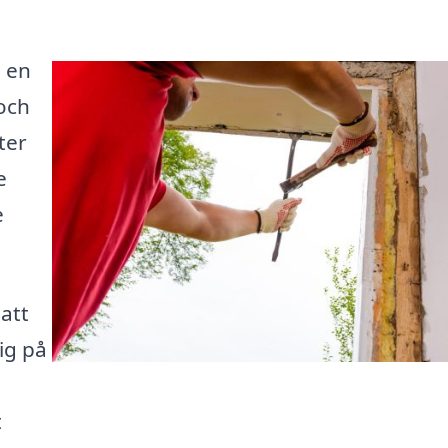
a en
 och
ter
e
e
 att
sig på
t