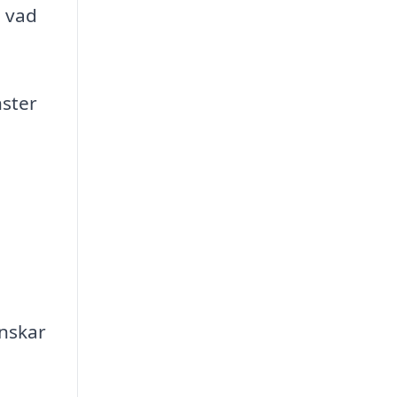
å vad
nster
inskar