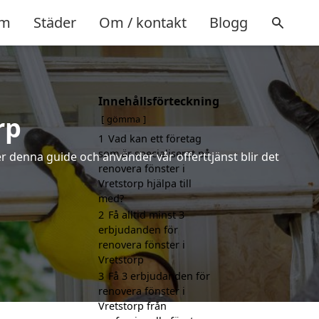
m
Städer
Om / kontakt
Blogg
Innehållsförteckning
rp
gömma
1
Vad kan ett företag
som är specialiserat på
r denna guide och använder vår offerttjänst blir det
renovera fönster i
Vretstorp hjälpa till
med?
2
Få alltid minst 3
erbjudanden för
renovera fönster i
Vretstorp
3
Få 3 erbjudanden för
renovera fönster i
Vretstorp från