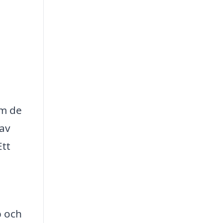
om de
 av
Ett
p och