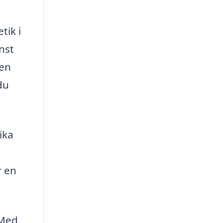
tik i
nst
 en
du
ika
r en
 Med