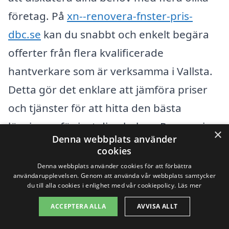
företag. På
xn--renovera-fnster-pris-
dbc.se
kan du snabbt och enkelt begära
offerter från flera kvalificerade
hantverkare som är verksamma i Vallsta.
Detta gör det enklare att jämföra priser
och tjänster för att hitta den bästa
lösningen för just dina behov. Renovering
×
Denna webbplats använder
av fönster kan verkligen förvandla ditt
cookies
hem, och med rätt företag kan du få ett
Denna webbplats använder cookies för att förbättra
användarupplevelsen. Genom att använda vår webbplats samtycker
bra pris som passar din budget.
du till alla cookies i enlighet med vår cookiepolicy.
Läs mer
ACCEPTERA ALLA
AVVISA ALLT
Få 3 erbjudanden, gratis och utan