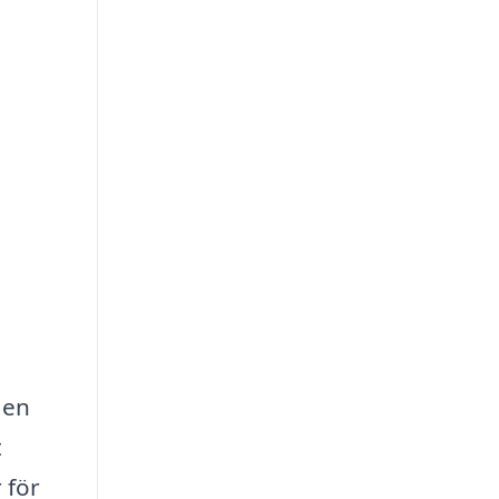
 en
t
 för