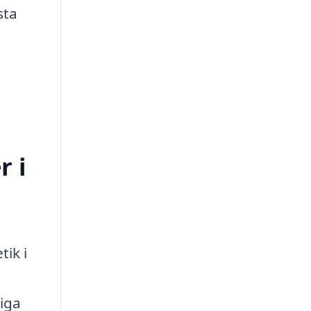
sta
r i
tik i
tiga