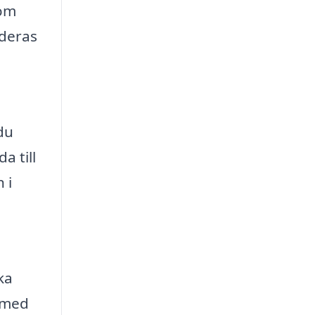
tom
 deras
du
a till
 i
ka
p med