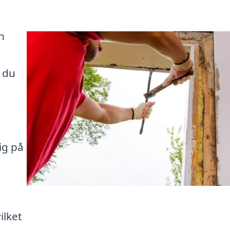
n
n du
ig på
ilket