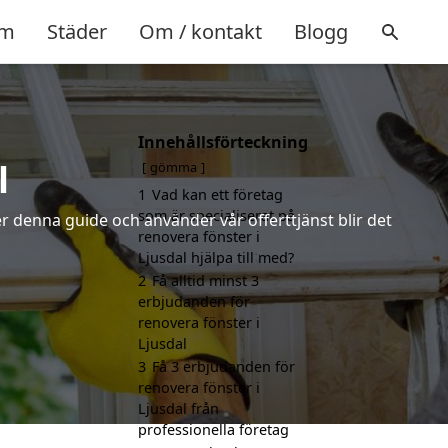
m
Städer
Om / kontakt
Blogg
Innehållsförteckning
l
gömma
1
Vad kan ett företag
som är specialiserat på
r denna guide och använder vår offerttjänst blir det
renovera fönster i
Ljusdal hjälpa till med?
2
Få alltid minst 3
erbjudanden för
renovera fönster i
Ljusdal
3
Få 3 erbjudanden för
renovera fönster i
Ljusdal från
professionella företag