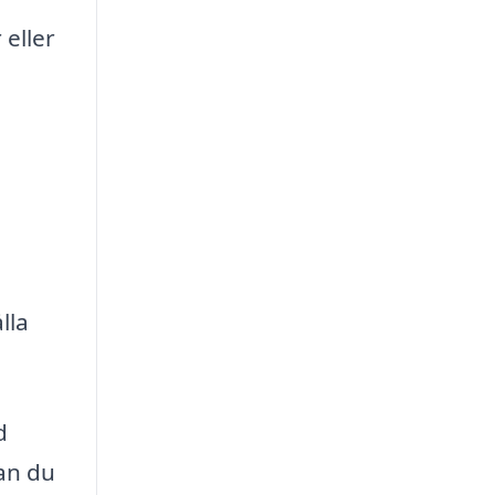
 eller
lla
d
an du