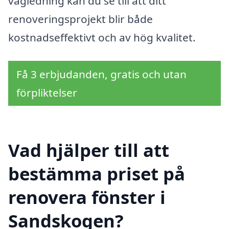
vägledning kan du se till att ditt
renoveringsprojekt blir både
kostnadseffektivt och av hög kvalitet.
Få 3 erbjudanden, gratis och utan
förpliktelser
Vad hjälper till att
bestämma priset på
renovera fönster i
Sandskogen?