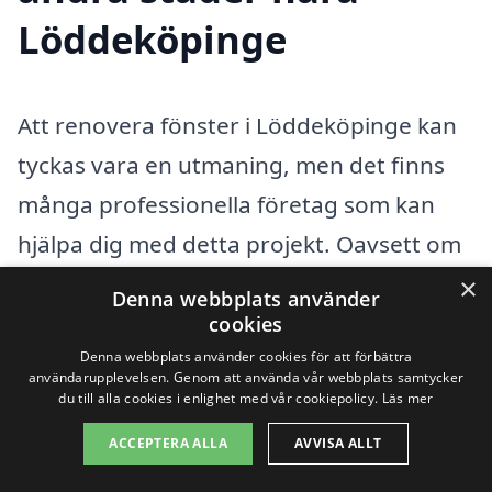
Löddeköpinge
Att renovera fönster i Löddeköpinge kan
tyckas vara en utmaning, men det finns
många professionella företag som kan
hjälpa dig med detta projekt. Oavsett om
dina fönster är gamla och slitna eller om
×
Denna webbplats använder
du bara vill ge dem en ny fräschör, är det
cookies
Denna webbplats använder cookies för att förbättra
viktigt att välja rätt yrkespersoner för
användarupplevelsen. Genom att använda vår webbplats samtycker
jobbet. I närområdet finns det många
du till alla cookies i enlighet med vår cookiepolicy.
Läs mer
städer med tillgång till erfarna
ACCEPTERA ALLA
AVVISA ALLT
hantverkare som specialiserar sig på