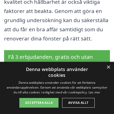
kvalitet och hållbarhet är också viktiga
faktorer att beakta. Genom att göra en
grundlig undersökning kan du säkerställa
att du får en bra affär samtidigt som du
renoverar dina fönster på rätt sätt.
Få 3 erbjudanden, gratis och utan
förpliktelser
×
Denna webbplats använder
cookies
Denna webbplats använder cookies för att förbättra
användarupplevelsen. Genom att använda vår webbplats samtycker
Sök efter en
du till alla cookies i enlighet med vår cookiepolicy.
Läs mer
professionell för
ACCEPTERA ALLA
AVVISA ALLT