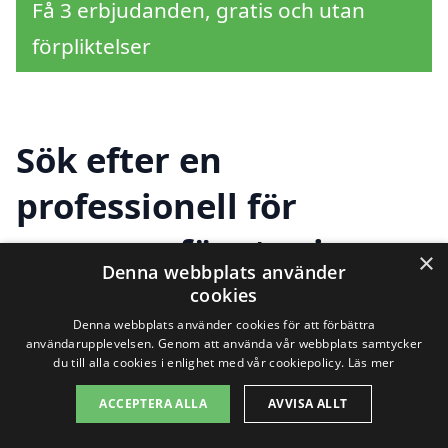
Få 3 erbjudanden, gratis och utan
förpliktelser
Sök efter en
professionell för
renovera fönster i
×
Denna webbplats använder
andra städer nära
cookies
Denna webbplats använder cookies för att förbättra
Furulund
användarupplevelsen. Genom att använda vår webbplats samtycker
du till alla cookies i enlighet med vår cookiepolicy.
Läs mer
ACCEPTERA ALLA
AVVISA ALLT
Att renovera fönster i Furulund kan