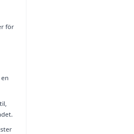
r för
r en
il,
ndet.
ster