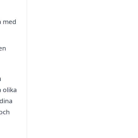
tå med
en
u
 olika
 dina
 och