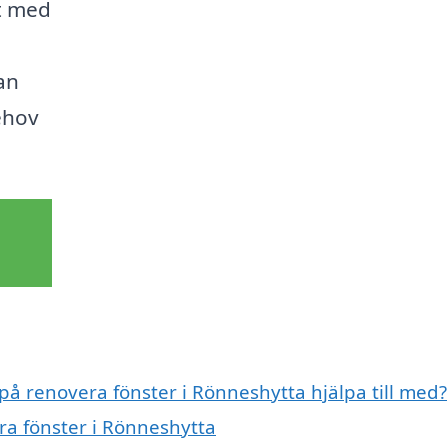
kt med
an
ehov
 på renovera fönster i Rönneshytta hjälpa till med?
ra fönster i Rönneshytta