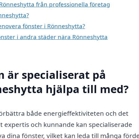
 Rönneshytta från professionella företag
nneshytta?
renovera fönster i Rönneshytta?
fönster i andra städer nära Rönneshytta
 är specialiserat på
eshytta hjälpa till med?
örbättra både energi­effektiviteten och det
tt expertis och kunnande kan specialiserade
a dina fönster, vilket kan leda till många förde