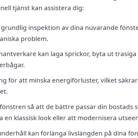
ell tjänst kan assistera dig:
grundlig inspektion av dina nuvarande fönste
kaniska problem.
ntverkare kan laga sprickor, byta ut trasiga
terbågar.
g för att minska energiförluster, vilket säkra
et.
önstren så att de bättre passar din bostads st
 en klassisk look eller att modernisera utsee
derhåll kan förlänga livslängden på dina fön