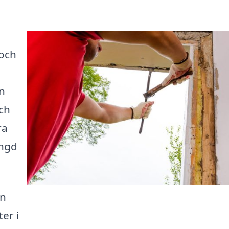
 och
en
och
ra
ängd
on
er i