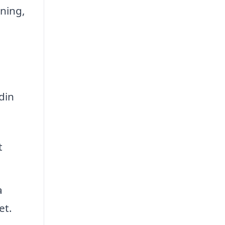
ning,
 din
t
a
et.