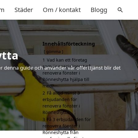
m
Städer
Om / kontakt
Blogg
Innehållsförteckning
ytta
gömma
1
Vad kan ett företag
som är specialiserat på
r denna guide och använder vår offerttjänst blir det
renovera fönster i
Rönneshytta hjälpa till
med?
2
Få alltid minst 3
erbjudanden för
renovera fönster i
Rönneshytta
3
Få 3 erbjudanden för
renovera fönster i
Rönneshytta från