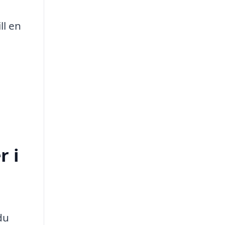
ll en
r i
du