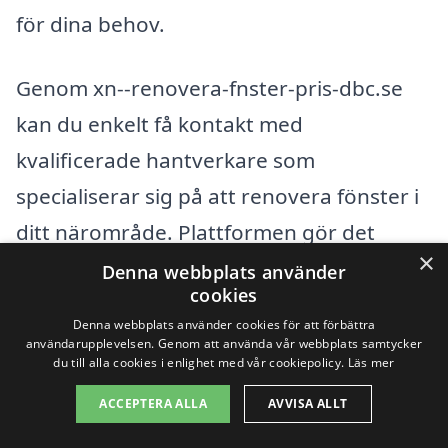
för dina behov.
Genom xn--renovera-fnster-pris-dbc.se
kan du enkelt få kontakt med
kvalificerade hantverkare som
specialiserar sig på att renovera fönster i
ditt närområde. Plattformen gör det
×
dessutom lätt för dig att samla in flera
Denna webbplats använder
cookies
offerter och jämföra priser, vilket
Denna webbplats använder cookies för att förbättra
säkerställer att du gör ett smart val. Gå
användarupplevelsen. Genom att använda vår webbplats samtycker
du till alla cookies i enlighet med vår cookiepolicy.
Läs mer
inte miste om möjligheten att förbättra
ACCEPTERA ALLA
AVVISA ALLT
ditt hem, utan ta steget mot att få dina
fönster renoverade av lokala experter.