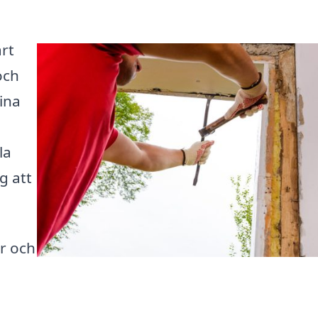
rt
och
ina
la
g att
er och