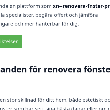
ända en plattform som
xn--renovera-fnster-pr
a specialister, begära offert och jämföra
idigare och mer hanterbar för dig.
iktelser
danden för renovera fönste
n stor skillnad för ditt hem, både estetiskt o
ster som har sett sina bästa dagar eller om du