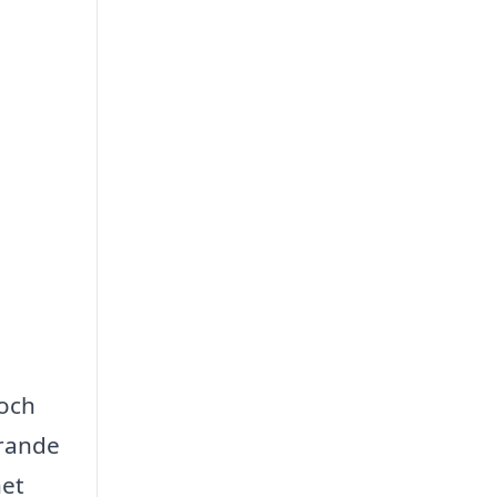
 och
örande
het