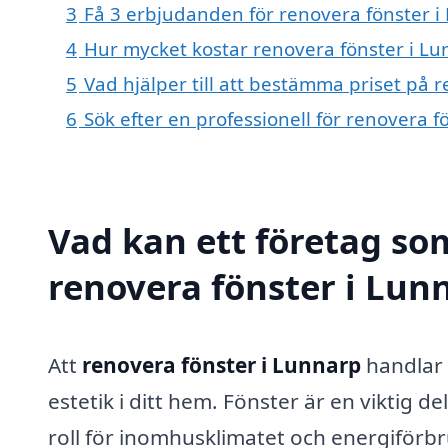
3
Få 3 erbjudanden för renovera fönster i 
4
Hur mycket kostar renovera fönster i Lu
5
Vad hjälper till att bestämma priset på 
6
Sök efter en professionell för renovera 
Vad kan ett företag som
renovera fönster i Lunn
Att
renovera fönster i Lunnarp
handlar 
estetik i ditt hem. Fönster är en viktig 
roll för inomhusklimatet och energiförb