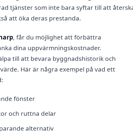
d tjänster som inte bara syftar till att åters
så att öka deras prestanda.
nnarp
, får du möjlighet att förbättra
n sänka dina uppvärmningskostnader.
pa till att bevara byggnadshistorik och
s värde. Här är några exempel på vad ett
d:
nde fönster
kor och ruttna delar
parande alternativ