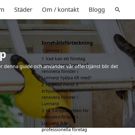
m
Städer
Om / kontakt
Blogg
Innehållsförteckning
rp
gömma
1
Vad kan ett företag
som är specialiserat på
r denna guide och använder vår offerttjänst blir det
renovera fönster i
Lunnarp hjälpa till med?
2
Få alltid minst 3
erbjudanden för
renovera fönster i
Lunnarp
3
Få 3 erbjudanden för
renovera fönster i
Lunnarp från
professionella företag