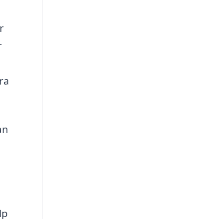
r
r
ra
an
lp