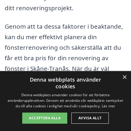
ditt renoveringsprojekt.
Genom att ta dessa faktorer i beaktande,
kan du mer effektivt planera din
fönsterrenovering och säkerställa att du
får ett bra pris för din renovering av
fönster i Skåne-Tranås. När du är väl
×
förberedd och informerad, blir det
Denna webbplats använder
cookies
enklare att ta beslut som passar både din
Denna webbplats använder cookies för att förbättra
budget och dina behov.
användarupplevelsen. Genom att använda vår webbplats samtycker
du till alla cookies i enlighet med vår cookiepolicy.
Läs mer
ACCEPTERA ALLA
AVVISA ALLT
Få 3 erbjudanden, gratis och utan