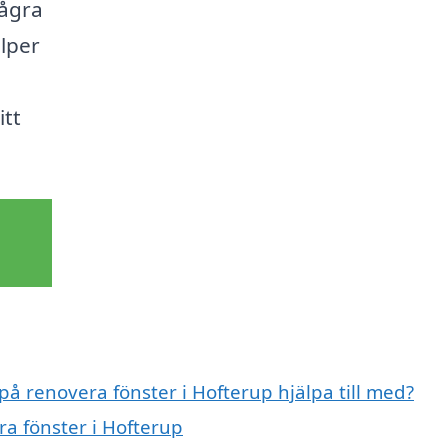
några
älper
itt
på renovera fönster i Hofterup hjälpa till med?
ra fönster i Hofterup