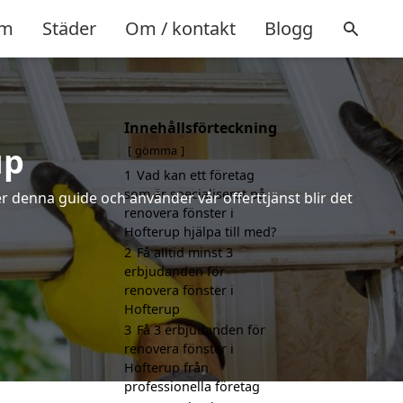
m
Städer
Om / kontakt
Blogg
Innehållsförteckning
up
gömma
1
Vad kan ett företag
som är specialiserat på
r denna guide och använder vår offerttjänst blir det
renovera fönster i
Hofterup hjälpa till med?
2
Få alltid minst 3
erbjudanden för
renovera fönster i
Hofterup
3
Få 3 erbjudanden för
renovera fönster i
Hofterup från
professionella företag