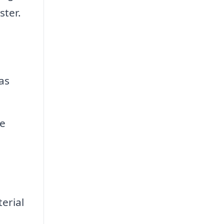
ster.
las
de
terial