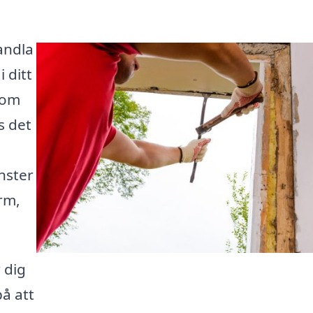
andla
 ditt
som
s det
nster
rm,
 dig
på att