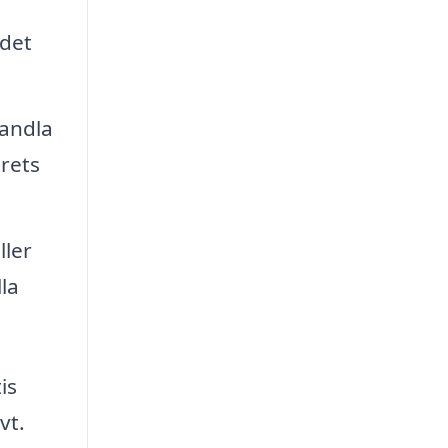
 det
andla
trets
ller
la
is
vt.