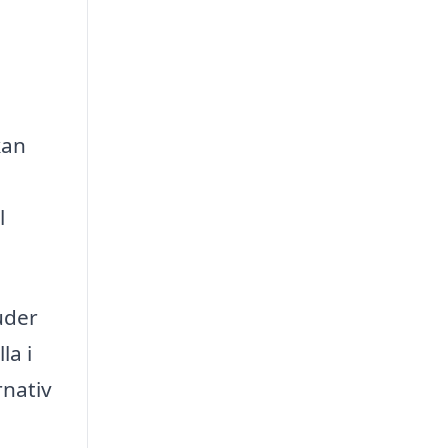
kan
,
l
uder
la i
rnativ