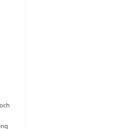
 och
ing