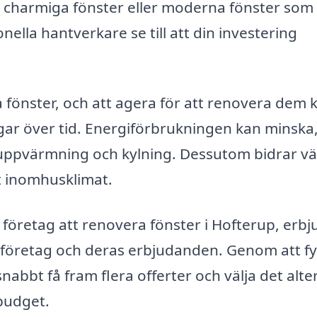
 charmiga fönster eller moderna fönster som
ella hantverkare se till att din investering
a fönster, och att agera för att renovera dem 
ar över tid. Energiförbrukningen kan minska
r uppvärmning och kylning. Dessutom bidrar vä
gt inomhusklimat.
t företag att renovera fönster i Hofterup, erbj
a företag och deras erbjudanden. Genom att fyl
bbt få fram flera offerter och välja det alte
budget.