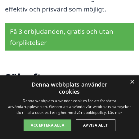
effektiv och prisvärd som möjligt.
Få 3 erbjudanden, gratis och utan
förpliktelser
Sök efter en
×
Denna webbplats använder
professionell för
cookies
Denna webbplats använder cookies för att förbättra
renovera fönster i
användarupplevelsen. Genom att använda vår webbplats samtycker
du till alla cookies i enlighet med vår cookiepolicy.
Läs mer
andra städer nära
ACCEPTERA ALLA
AVVISA ALLT
Hälsö