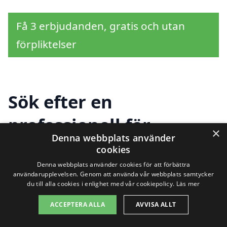
Få 3 erbjudanden, gratis och utan
förpliktelser
Sök efter en
professionell för
×
Denna webbplats använder
renovera fönster i
cookies
andra städer nära
Denna webbplats använder cookies för att förbättra
användarupplevelsen. Genom att använda vår webbplats samtycker
du till alla cookies i enlighet med vår cookiepolicy.
Läs mer
Torslanda
ACCEPTERA ALLA
AVVISA ALLT