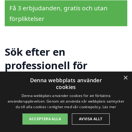
Få 3 erbjudanden, gratis och utan
förpliktelser
Sök efter en
professionell för
renovera fönster i
×
Denna webbplats använder
cookies
andra städer nära
Denna webbplats använder cookies för att förbättra
användarupplevelsen. Genom att använda vår webbplats samtycker
Kungälv
du till alla cookies i enlighet med vår cookiepolicy.
Läs mer
ACCEPTERA ALLA
AVVISA ALLT
Att renovera fönster i Kungälv är en viktig