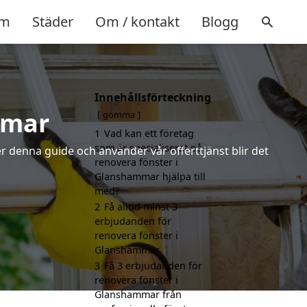
m
Städer
Om / kontakt
Blogg
Innehållsförteckning
mmar
gömma
1
Vad kan ett företag
som är specialiserat på
r denna guide och använder vår offerttjänst blir det
renovera fönster i
Glanshammar hjälpa till
med?
2
Få alltid minst 3
erbjudanden för
renovera fönster i
Glanshammar
3
Få 3 erbjudanden för
renovera fönster i
Glanshammar från