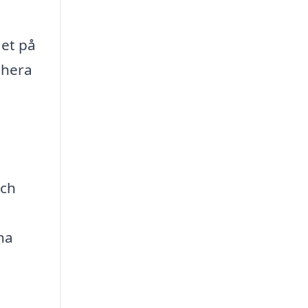
det på
ahera
och
nna