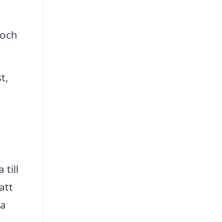
 och
t,
till
att
la