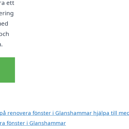
ra ett
ering
med
 och
.
 på renovera fönster i Glanshammar hjälpa till me
era fönster i Glanshammar