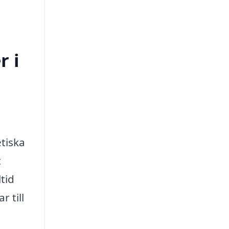
r i
etiska
t
tid
 till