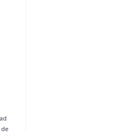
rad
m de