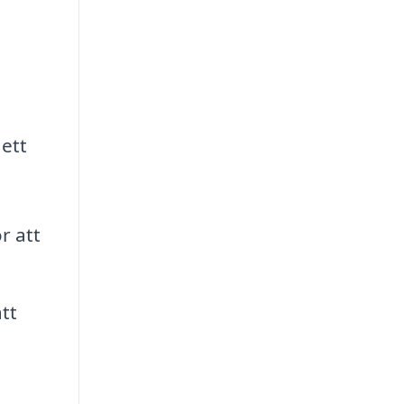
 ett
r att
tt