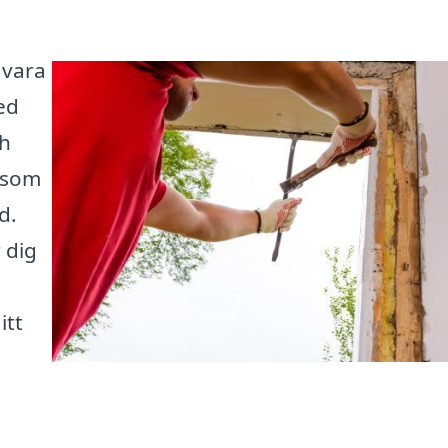
 vara
ed
ch
t som
d.
 dig
itt