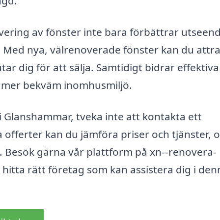
ngd.
overing av fönster inte bara förbättrar utseen
. Med nya, välrenoverade fönster kan du attr
r dig för att sälja. Samtidigt bidrar effektiva
en mer bekväm inomhusmiljö.
i Glanshammar, tveka inte att kontakta ett
a offerter kan du jämföra priser och tjänster, 
v. Besök gärna vår plattform på xn--renovera-
t hitta rätt företag som kan assistera dig i de