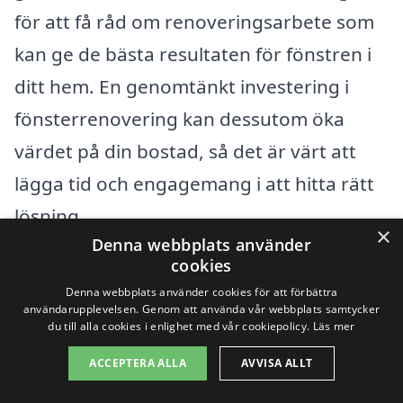
för att få råd om renoveringsarbete som
kan ge de bästa resultaten för fönstren i
ditt hem. En genomtänkt investering i
fönsterrenovering kan dessutom öka
värdet på din bostad, så det är värt att
lägga tid och engagemang i att hitta rätt
lösning.
×
Denna webbplats använder
cookies
Få 3 erbjudanden, gratis och utan
Denna webbplats använder cookies för att förbättra
förpliktelser
användarupplevelsen. Genom att använda vår webbplats samtycker
du till alla cookies i enlighet med vår cookiepolicy.
Läs mer
ACCEPTERA ALLA
AVVISA ALLT