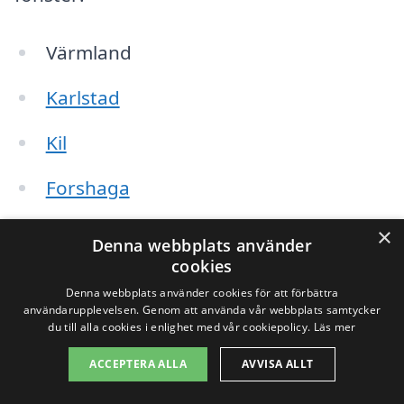
Värmland
Karlstad
Kil
Forshaga
Säffle
×
Denna webbplats använder
cookies
Bofors
Denna webbplats använder cookies för att förbättra
användarupplevelsen. Genom att använda vår webbplats samtycker
Hagfors
du till alla cookies i enlighet med vår cookiepolicy.
Läs mer
Munkfors
ACCEPTERA ALLA
AVVISA ALLT