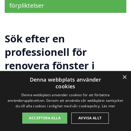
förpliktelser
Sök efter en
professionell för
renovera fönster i
andra städer nära
×
Denna webbplats använder
cookies
Vartofta
Denna webbplats använder cookies för att förbättra
användarupplevelsen. Genom att använda vår webbplats samtycker
du till alla cookies i enlighet med vår cookiepolicy.
Läs mer
Att renovera fönster i Vartofta kan vara
ACCEPTERA ALLA
AVVISA ALLT
en utmanande uppgift, men det finns