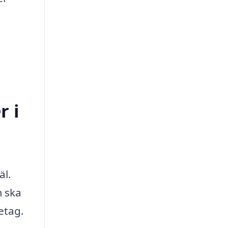
r i
äl.
m ska
etag.