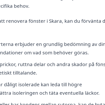
cifika behov.
att renovera fönster i Skara, kan du förvänta 
terna erbjuder en grundlig bedömning av di
ndationer om vad som behöver göras.
prickor, ruttna delar och andra skador på fön
tiskt tilltalande.
 dåligt isolerade kan leda till högre
ttra isoleringen och täta eventuella läckor.
 eller har kondens mellan rutorna, kan de byta