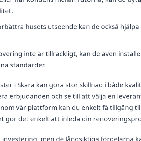
itet.
örbättra husets utseende kan de också hjälpa t
.
ering inte är tillräckligt, kan de även installe
rna standarder.
ster i Skara kan göra stor skillnad i både kvali
era erbjudanden och se till att välja en leveran
m vår plattform kan du enkelt få tillgång till
ket gör det enkelt att inleda din renoveringspr
 investering, men de långsiktiga fördelarna k