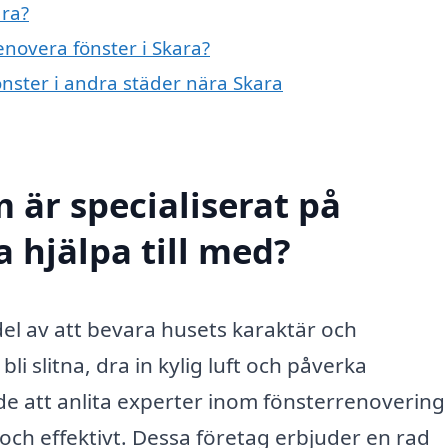
ara?
enovera fönster i Skara?
önster i andra städer nära Skara
 är specialiserat på
a hjälpa till med?
 del av att bevara husets karaktär och
li slitna, dra in kylig luft och påverka
e att anlita experter inom fönsterrenovering
t och effektivt. Dessa företag erbjuder en rad