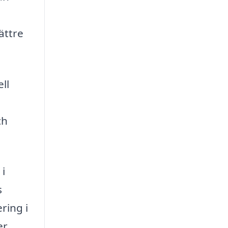
ättre
ll
ch
i
s
ring i
er