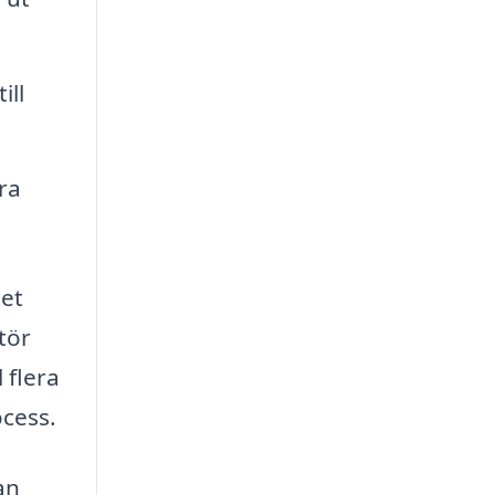
ill
ra
tet
tör
 flera
ocess.
an