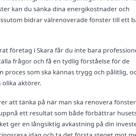
ter kan du sänka dina energikostnader och
ssutom bidrar välrenoverade fönster till ett b
t företag i Skara får du inte bara professione
lla frågor och få en tydlig förståelse för de
 en proces som ska kännas trygg och pålitlig, o
 olika aktörer.
r att tänka på när man ska renovera fönster 
 uppnå ett resultat som både förbättrar huset
lket ger en långsiktig avkastning på din investe
ringsresa idag och ta det första steget mot m