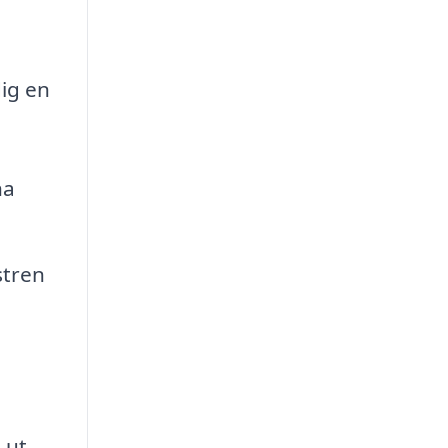
dig en
na
stren
 ut