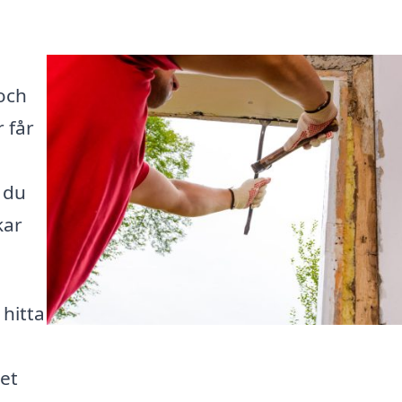
 och
 får
 du
kar
 hitta
det