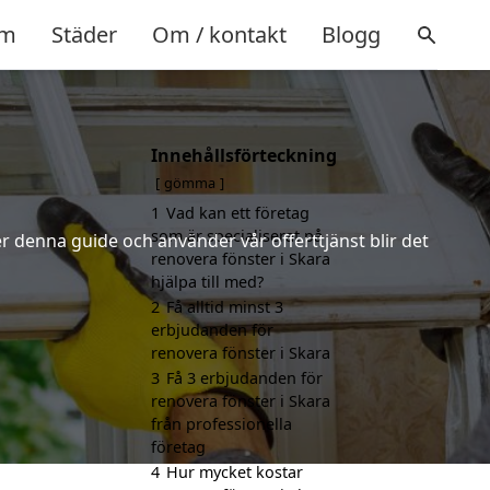
m
Städer
Om / kontakt
Blogg
Innehållsförteckning
gömma
1
Vad kan ett företag
som är specialiserat på
r denna guide och använder vår offerttjänst blir det
renovera fönster i Skara
hjälpa till med?
2
Få alltid minst 3
erbjudanden för
renovera fönster i Skara
3
Få 3 erbjudanden för
renovera fönster i Skara
från professionella
företag
4
Hur mycket kostar