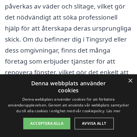
påverkas av väder och slitage, vilket gör
det nödvändigt att söka professionell
hjälp för att återskapa deras ursprungliga
skick. Om du befinner dig i Tingsryd eller
dess omgivningar, finns det många
företag som erbjuder tjänster för att
renovera fönster, vilket gör det enkelt att
×
hitta rätt hjälp.
Denna webbplats använder
cookies
Denna webbplats använder cookies för att förbättra
För att underlätta din sökning har vi
användarupplevelsen. Genom att använda vår webbplats samtycker
du till alla cookies i enlighet med vår cookiepolicy.
Läs mer
samlat information om hur du kan få hjälp
med renovering av fönster i närliggande
ACCEPTERA ALLA
AVVISA ALLT
städer. Oavsett om du befinner dig i