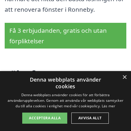
att renovera fönster i Ronneby.
Få 3 erbjudanden, gratis och utan
förpliktelser
Sök efter en
×
Denna webbplats använder
professionell för
cookies
Denna webbplats använder cookies för att förbättra
renovera fönster i
användarupplevelsen. Genom att använda vår webbplats samtycker
du till alla cookies i enlighet med vår cookiepolicy.
Läs mer
andra städer nära
ACCEPTERA ALLA
AVVISA ALLT
Ronneby