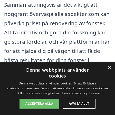
Sammanfattningsvis är det viktigt att
noggrant överväga alla aspekter som kan
påverka priset på renovering av fönster.
Att ta initiativ och göra din forskning kan
ge stora fördelar, och vår plattform är här
för att hjälpa dig på vägen till att få de
bästa resultaten för dina fönster i
×
Tällberg.
Denna webbplats använder
cookies
Denna webbplats använder cookies för att förbättra
Få 3 erbjudanden, gratis och utan
användarupplevelsen. Genom att använda vår webbplats samtycker
du till alla cookies i enlighet med vår cookiepolicy.
Läs mer
förpliktelser
ACCEPTERA ALLA
AVVISA ALLT