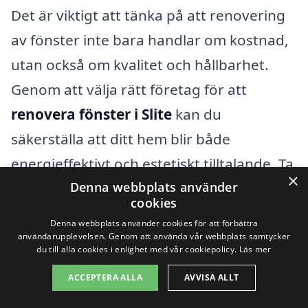
Det är viktigt att tänka på att renovering
av fönster inte bara handlar om kostnad,
utan också om kvalitet och hållbarhet.
Genom att välja rätt företag för att
renovera fönster i Slite
kan du
säkerställa att ditt hem blir både
energieffektivt och estetiskt tilltalande. Ta
×
steget mot en bättre boendemiljö och
Denna webbplats använder
cookies
kontakta oss idag för att komma igång!
Denna webbplats använder cookies för att förbättra
användarupplevelsen. Genom att använda vår webbplats samtycker
du till alla cookies i enlighet med vår cookiepolicy.
Läs mer
Få 3 erbjudanden, gratis och utan
ACCEPTERA ALLA
AVVISA ALLT
förpliktelser