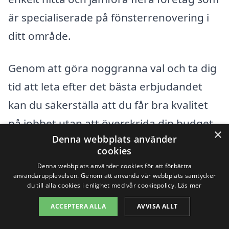
är specialiserade på fönsterrenovering i
ditt område.
Genom att göra noggranna val och ta dig
tid att leta efter det bästa erbjudandet
kan du säkerställa att du får bra kvalitet
på jobbet utan att överskrida din budget.
×
Denna webbplats använder
Både ekonomi och kvalitet är viktiga
cookies
aspekter när man planerar att
renovera
Denna webbplats använder cookies för att förbättra
användarupplevelsen. Genom att använda vår webbplats samtycker
fönster i Slätthult
, så se till att du har all
du till alla cookies i enlighet med vår cookiepolicy.
Läs mer
information du behöver för att ta rätt
ACCEPTERA ALLA
AVVISA ALLT
beslut.