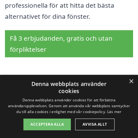
professionella för att hitta det bästa
alternativet för dina fönster.
Få 3 erbjudanden, gratis och utan
förpliktelser
×
Sök efter en
Denna webbplats använder
cookies
professionell för
Denna webbplats använder cookies för att förbättra
användarupplevelsen. Genom att använda vår webbplats samtycker
renovera fönster i
du till alla cookies i enlighet med vår cookiepolicy.
Läs mer
andra städer nära
ACCEPTERA ALLA
AVVISA ALLT