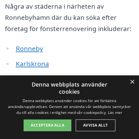
Några av städerna i närheten av
Ronnebyhamn där du kan söka efter
företag för fönsterrenovering inkluderar:
Ronneby
Karlskrona
Kallinge
×
Denna webbplats använder
cookies
Asarum
Denna webbplats använder cookies för att förbättra
användarupplevelsen. Genom att använda vår webbplats samtycker
Sölvesborg
du till alla cookies i enlighet med vår cookiepolicy.
Läs mer
Olofström
ACCEPTERA ALLA
AVVISA ALLT