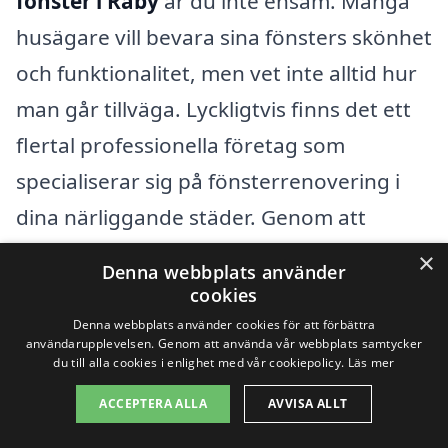
fönster i Råby
är du inte ensam. Många
husägare vill bevara sina fönsters skönhet
och funktionalitet, men vet inte alltid hur
man går tillväga. Lyckligtvis finns det ett
flertal professionella företag som
specialiserar sig på fönsterrenovering i
dina närliggande städer. Genom att
använda vår plattform kan du enkelt hitta
×
Denna webbplats använder
och jämföra olika tjänsteleverantörer.
cookies
Denna webbplats använder cookies för att förbättra
användarupplevelsen. Genom att använda vår webbplats samtycker
Några av de städer där du kan hitta
du till alla cookies i enlighet med vår cookiepolicy.
Läs mer
företag som erbjuder expertis inom
ACCEPTERA ALLA
AVVISA ALLT
fönsterrenovering inkluderar: