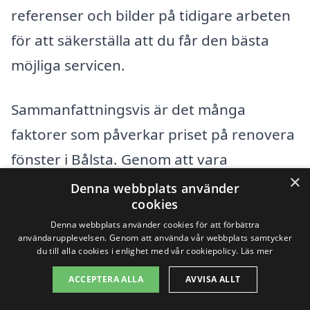
referenser och bilder på tidigare arbeten
för att säkerställa att du får den bästa
möjliga servicen.
Sammanfattningsvis är det många
faktorer som påverkar priset på renovera
fönster i Bålsta. Genom att vara
×
välinformerad och noggrant jämföra olika
Denna webbplats använder
cookies
alternativ kan du hitta just det
Denna webbplats använder cookies för att förbättra
erbjudande som passar dina behov och
användarupplevelsen. Genom att använda vår webbplats samtycker
du till alla cookies i enlighet med vår cookiepolicy.
Läs mer
din budget.
ACCEPTERA ALLA
AVVISA ALLT
Få 3 erbjudanden, gratis och utan