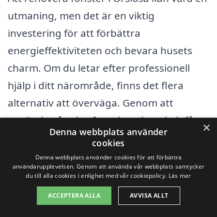
utmaning, men det är en viktig
investering för att förbättra
energieffektiviteten och bevara husets
charm. Om du letar efter professionell
hjälp i ditt närområde, finns det flera
alternativ att överväga. Genom att
använda vår plattform kan du enkelt få
×
Denna webbplats använder
kontakt med olika företag som
cookies
specialiserar sig på fönsterrenovering.
Denna webbplats använder cookies för att förbättra
användarupplevelsen. Genom att använda vår webbplats samtycker
Detta ger dig möjlighet att jämföra priser
du till alla cookies i enlighet med vår cookiepolicy.
Läs mer
och tjänster för att hitta det bästa
ACCEPTERA ALLA
AVVISA ALLT
erbjudandet som passar dina behov.