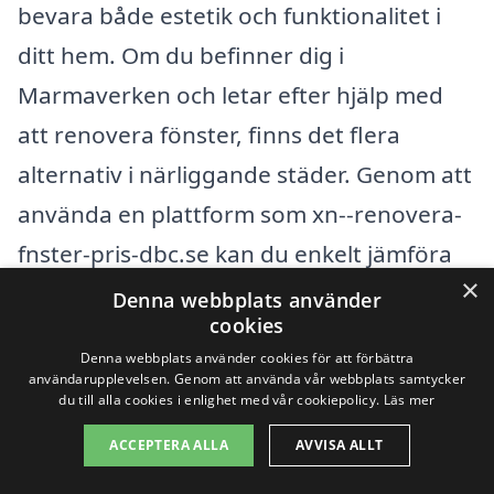
bevara både estetik och funktionalitet i
ditt hem. Om du befinner dig i
Marmaverken och letar efter hjälp med
att renovera fönster, finns det flera
alternativ i närliggande städer. Genom att
använda en plattform som xn--renovera-
fnster-pris-dbc.se kan du enkelt jämföra
×
olika företag och deras erbjudanden för
Denna webbplats använder
cookies
renovering av fönster.
Denna webbplats använder cookies för att förbättra
användarupplevelsen. Genom att använda vår webbplats samtycker
Det finns många professionella
du till alla cookies i enlighet med vår cookiepolicy.
Läs mer
hantverkare i områdena runt
ACCEPTERA ALLA
AVVISA ALLT
Marmaverken som specialiserar sig på