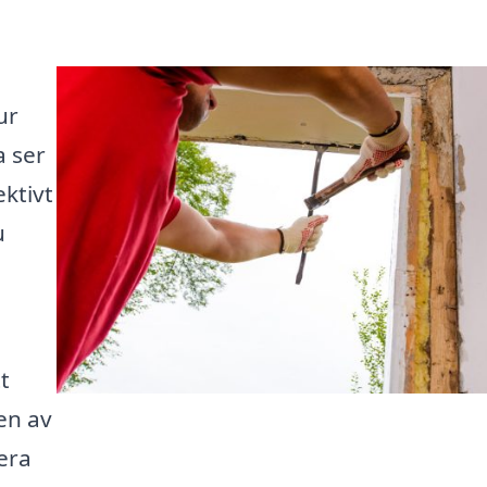
ur
a ser
ektivt
u
,
t
en av
era