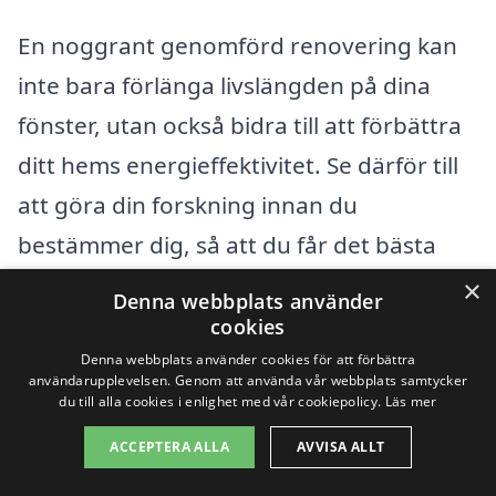
En noggrant genomförd renovering kan
inte bara förlänga livslängden på dina
fönster, utan också bidra till att förbättra
ditt hems energieffektivitet. Se därför till
att göra din forskning innan du
bestämmer dig, så att du får det bästa
resultatet för din investering.
×
Denna webbplats använder
cookies
Få 3 erbjudanden, gratis och utan
Denna webbplats använder cookies för att förbättra
användarupplevelsen. Genom att använda vår webbplats samtycker
förpliktelser
du till alla cookies i enlighet med vår cookiepolicy.
Läs mer
ACCEPTERA ALLA
AVVISA ALLT