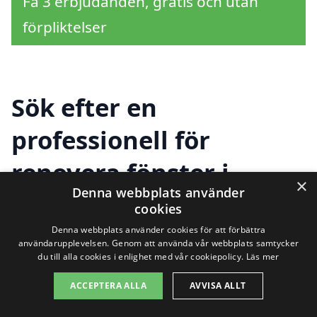
Få 3 erbjudanden, gratis och utan
förpliktelser
Sök efter en
professionell för
renovera fönster i
×
Denna webbplats använder
andra städer nära
cookies
Hållsta
Denna webbplats använder cookies för att förbättra
användarupplevelsen. Genom att använda vår webbplats samtycker
du till alla cookies i enlighet med vår cookiepolicy.
Läs mer
ACCEPTERA ALLA
AVVISA ALLT
Att renovera fönster i Hållsta kan