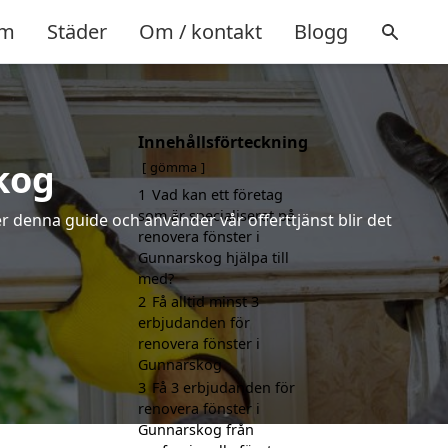
m
Städer
Om / kontakt
Blogg
Innehållsförteckning
kog
gömma
1
Vad kan ett företag
som är specialiserat på
r denna guide och använder vår offerttjänst blir det
renovera fönster i
Gunnarskog hjälpa till
med?
2
Få alltid minst 3
erbjudanden för
renovera fönster i
Gunnarskog
3
Få 3 erbjudanden för
renovera fönster i
Gunnarskog från