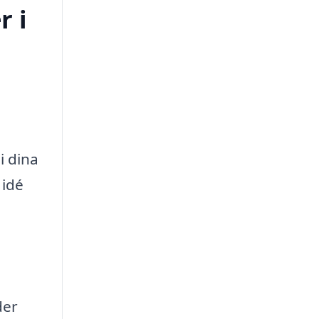
r i
i dina
 idé
der