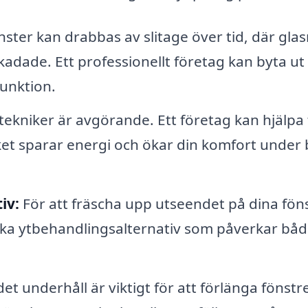
ster kan drabbas av slitage över tid, där glas
kadade. Ett professionellt företag kan byta ut
funktion.
kniker är avgörande. Ett företag kan hjälpa ti
lket sparar energi och ökar din komfort under
iv:
För att fräscha upp utseendet på dina fön
lika ytbehandlingsalternativ som påverkar bå
t underhåll är viktigt för att förlänga fönstr