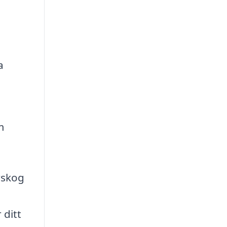
a
m
rskog
 ditt