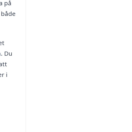
ka på
m både
et
n. Du
att
r i