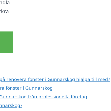
andla
ckra
 på renovera fönster i Gunnarskog hjälpa till med?
era fönster i Gunnarskog
 Gunnarskog från professionella företag
unnarskog?