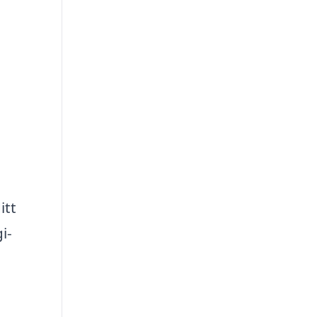
itt
i-