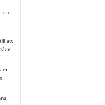
rutor
ll att
 både
ster
de
ens