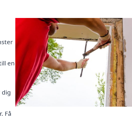
nster
ill en
 dig
r. Få