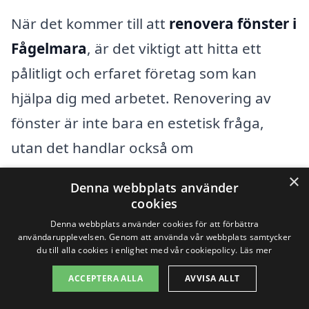
När det kommer till att
renovera fönster i
Fågelmara
, är det viktigt att hitta ett
pålitligt och erfaret företag som kan
hjälpa dig med arbetet. Renovering av
fönster är inte bara en estetisk fråga,
utan det handlar också om
energieffektivitet och att bevara
×
Denna webbplats använder
byggnadens värde. Genom att välja ett
cookies
professionellt företag får du säkerhet i
Denna webbplats använder cookies för att förbättra
användarupplevelsen. Genom att använda vår webbplats samtycker
kvaliteten på arbetet och kan känna dig
du till alla cookies i enlighet med vår cookiepolicy.
Läs mer
trygg i ditt val.
ACCEPTERA ALLA
AVVISA ALLT