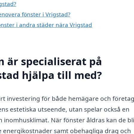
gstad?
enovera fönster i Vrigstad?
önster i andra städer nära Vrigstad
 är specialiserat på
stad hjälpa till med?
art investering för både hemägare och företa
ens estetiska utseende, utan spelar också en
 inomhusklimat. När fönster åldras kan de bl
ögre energikostnader samt obehagliga drag och