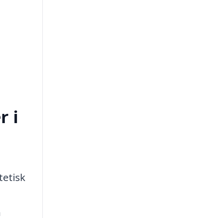
r i
tetisk
h