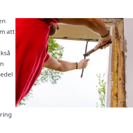
en
om att
ckså
in
medel
ring