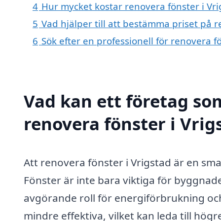
4
Hur mycket kostar renovera fönster i Vri
5
Vad hjälper till att bestämma priset på r
6
Sök efter en professionell för renovera f
Vad kan ett företag som
renovera fönster i Vrig
Att renovera fönster i Vrigstad är en sm
Fönster är inte bara viktiga för byggnad
avgörande roll för energiförbrukning och
mindre effektiva, vilket kan leda till h