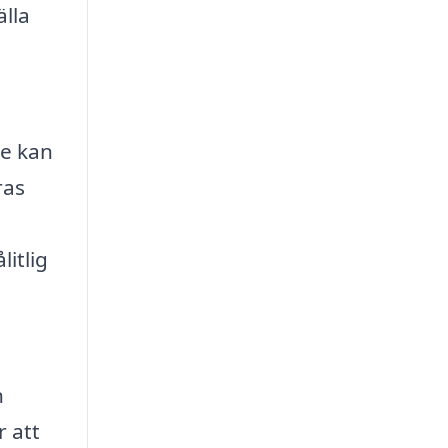
älla
re kan
ras
litlig
n
r att