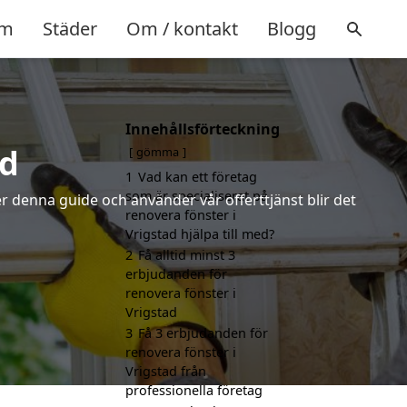
m
Städer
Om / kontakt
Blogg
Innehållsförteckning
ad
gömma
1
Vad kan ett företag
som är specialiserat på
r denna guide och använder vår offerttjänst blir det
renovera fönster i
Vrigstad hjälpa till med?
2
Få alltid minst 3
erbjudanden för
renovera fönster i
Vrigstad
3
Få 3 erbjudanden för
renovera fönster i
Vrigstad från
professionella företag