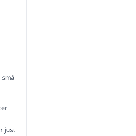
a små
ter
r just