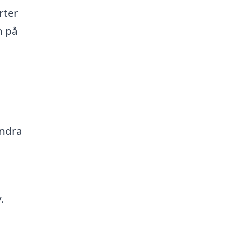
rter
n på
andra
.