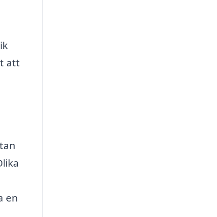
ik
t att
utan
Olika
,
a en