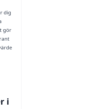
r dig
a
t gör
grant
värde
r i