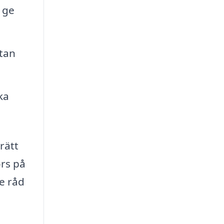
 ge
utan
ka
rätt
örs på
ge råd