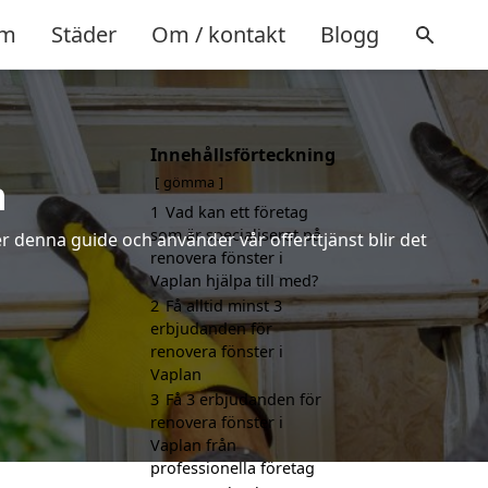
m
Städer
Om / kontakt
Blogg
Innehållsförteckning
n
gömma
1
Vad kan ett företag
som är specialiserat på
r denna guide och använder vår offerttjänst blir det
renovera fönster i
Vaplan hjälpa till med?
2
Få alltid minst 3
erbjudanden för
renovera fönster i
Vaplan
3
Få 3 erbjudanden för
renovera fönster i
Vaplan från
professionella företag