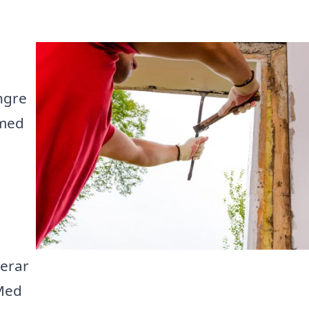
ngre
 med
serar
 Med