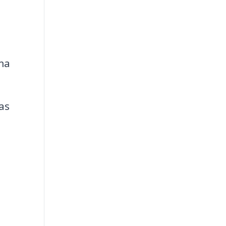
ma
as