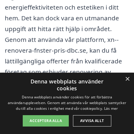
energieffektiviteten och estetiken i ditt
hem. Det kan dock vara en utmanande
uppgift att hitta rätt hjälp i området.
Genom att använda vår plattform, xn--
renovera-fnster-pris-dbc.se, kan du få
lättillgängliga offerter från kvalificerade
företag som erbjuder renovering av
×
Denna webbplats använder
fönster i ditt närområde. Vår tjänst gör
cookies
det enkelt att jämföra priser och tjänster,
Denna webbplats använder cookies för att förbättra
vilket hjälper dig att fatta det bästa
användarupplevelsen. Genom att använda vår webbplats samtycker
du till alla cookies i enlighet med vår cookiepolicy.
Läs mer
beslutet för ditt projekt.
ACCEPTERA ALLA
AVVISA ALLT
Förutom Vänge finns det flera