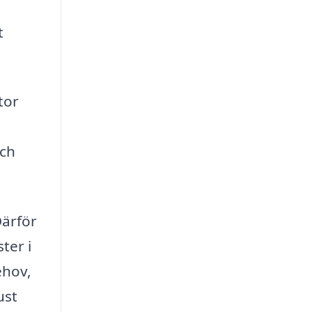
t
tor
och
Därför
ter i
ehov,
ust