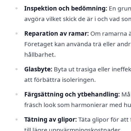
Inspektion och bedömning:
En grund
avgöra vilket skick de är i och vad s
Reparation av ramar:
Om ramarna är
Företaget kan använda trä eller andra
hållbarhet.
Glasbyte:
Byta ut trasiga eller ineff
att förbättra isoleringen.
Färgsättning och ytbehandling:
Mål
fräsch look som harmonierar med huse
Tätning av glipor:
Täta glipor för att
till lägre uppvärmningskostnader.