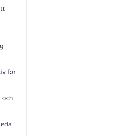
tt
ig
iv för
y och
 leda