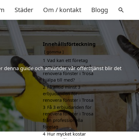
m
Städer
Om / kontakt
Blogg
Innehållsförteckning
gömma
1
Vad kan ett företag
som är specialiserat på
r denna guide och använder vår offerttjänst blir det
renovera fönster i Trosa
hjälpa till med?
2
Få alltid minst 3
erbjudanden för
renovera fönster i Trosa
3
Få 3 erbjudanden för
renovera fönster i Trosa
från professionella
företag
4
Hur mycket kostar