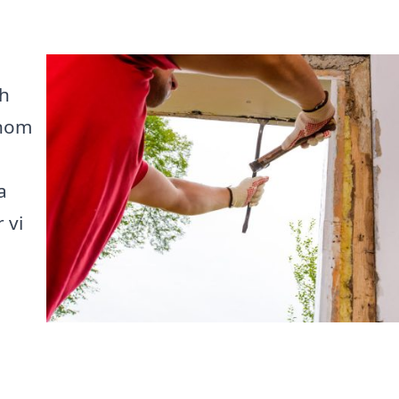
ch
enom
a
 vi