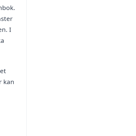
ånbok.
nster
n. I
ka
ket
r kan