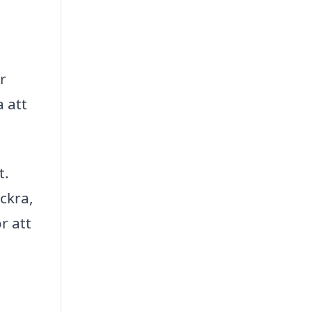
r
a att
t.
ackra,
r att