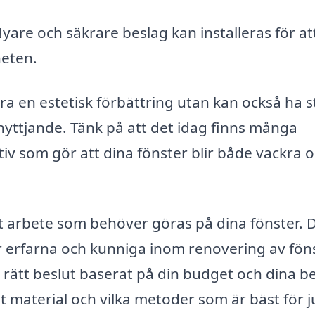
yare och säkrare beslag kan installeras för at
heten.
ra en estetisk förbättring utan kan också ha s
nyttjande. Tänk på att det idag finns många
iv som gör att dina fönster blir både vackra 
et arbete som behöver göras på dina fönster. 
 är erfarna och kunniga inom renovering av föns
a rätt beslut baserat på din budget och dina b
 material och vilka metoder som är bäst för j