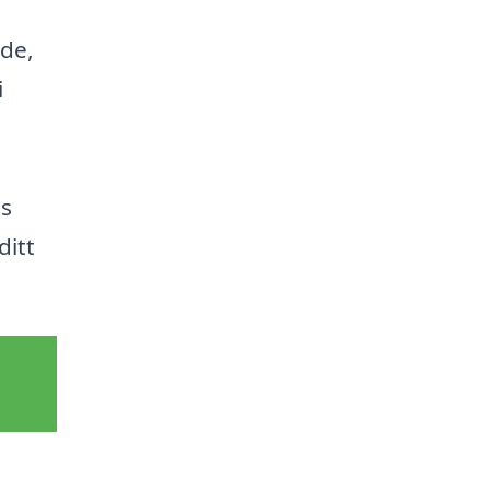
nde,
i
ss
ditt