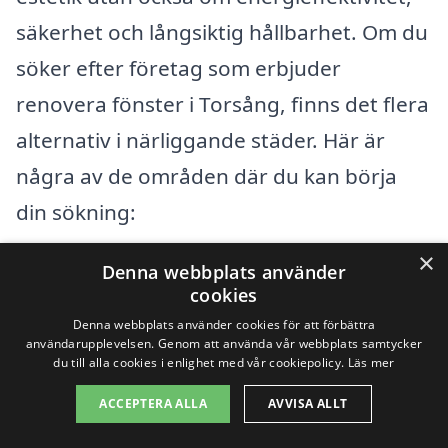
säkerhet och långsiktig hållbarhet. Om du
söker efter företag som erbjuder
renovera fönster i Torsång, finns det flera
alternativ i närliggande städer. Här är
några av de områden där du kan börja
din sökning:
×
Denna webbplats använder
Borlänge
cookies
Läsjö
Denna webbplats använder cookies för att förbättra
användarupplevelsen. Genom att använda vår webbplats samtycker
du till alla cookies i enlighet med vår cookiepolicy.
Läs mer
Sundborn
ACCEPTERA ALLA
AVVISA ALLT
Djurås