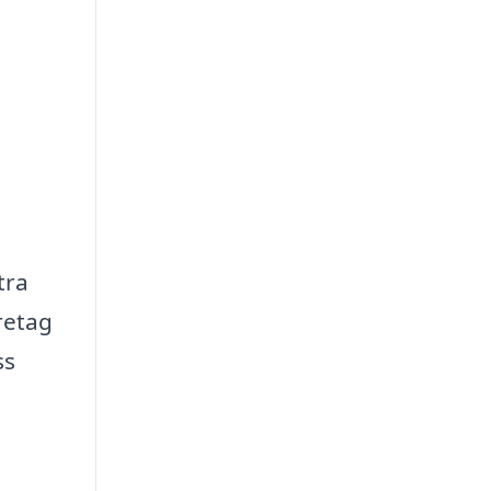
tra
öretag
ss