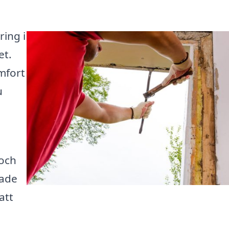
ring i
et.
mfort
u
 och
rade
att