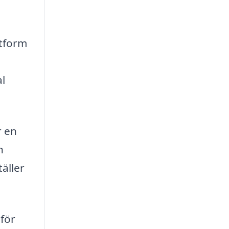
ttform
al
r en
n
täller
 för