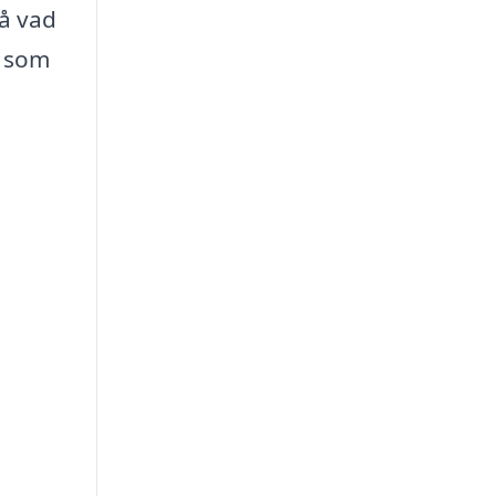
tå vad
a som