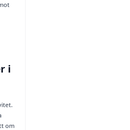
 mot
r i
itet.
a
ett om