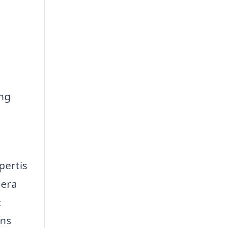
ing
pertis
dera
t
ens