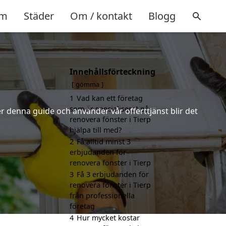
m
Städer
Om / kontakt
Blogg
Innehållsförteckning
gömma
1
Vad kan ett företag
som är specialiserat på
r denna guide och använder vår offerttjänst blir det
renovera fönster i Tierp
hjälpa till med?
2
Få alltid minst 3
erbjudanden för
renovera fönster i Tierp
3
Få 3 erbjudanden för
renovera fönster i Tierp
från professionella
företag
4
Hur mycket kostar