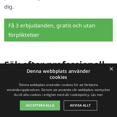
dig.
Få 3 erbjudanden, gratis och utan
förpliktelser
Sök efter professionell
×
Denna webbplats använder
hjälp för att renovera
cookies
fönster i andra städer
Denna webbplats använder cookies för att förbättra
användarupplevelsen. Genom att använda vår webbplats samtycker
du till alla cookies i enlighet med vår cookiepolicy.
Läs mer
nära Stångehamn
ACCEPTERA ALLA
AVVISA ALLT