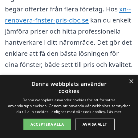
begär offerter från flera företag. Hos
xn--
renovera-fnster-pris-dbc.se
kan du enkelt
jämföra priser och hitta professionella
hantverkare i ditt närområde. Det gör det
enklare att få den bästa lösningen för
dina fönster, både sett till pris och kvalitet.
×
Denna webbplats använder
Få 3 erbjudanden, gratis och utan
cookies
förpliktelser
Denna webbplats använder cookies för att förbättra
användarupplevelsen. Genom att använda vår webbplats samtycker
du till alla cookies i enlighet med vår cookiepolicy.
Läs mer
ACCEPTERA ALLA
AVVISA ALLT
Sök efter en