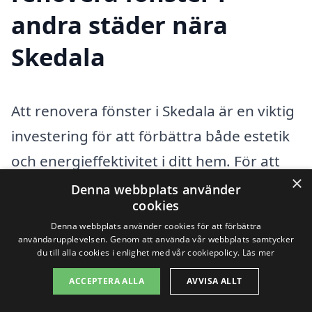
andra städer nära
Skedala
Att renovera fönster i Skedala är en viktig
investering för att förbättra både estetik
och energieffektivitet i ditt hem. För att
×
säkerställa att renoveringen utförs på
Denna webbplats använder
cookies
bästa möjliga sätt, är det klokt att söka
Denna webbplats använder cookies för att förbättra
hjälp från professionella hantverkare. Det
användarupplevelsen. Genom att använda vår webbplats samtycker
du till alla cookies i enlighet med vår cookiepolicy.
Läs mer
finns många duktiga företag som
ACCEPTERA ALLA
AVVISA ALLT
erbjuder sina tjänster i närområdet.
Genom vår plattform kan du enkelt hitta