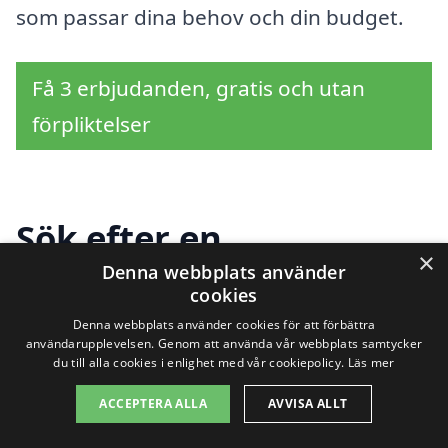
som passar dina behov och din budget.
Få 3 erbjudanden, gratis och utan
förpliktelser
Sök efter en
×
Denna webbplats använder
professionell för
cookies
renovera fönster i
Denna webbplats använder cookies för att förbättra
användarupplevelsen. Genom att använda vår webbplats samtycker
andra städer nära
du till alla cookies i enlighet med vår cookiepolicy.
Läs mer
ACCEPTERA ALLA
AVVISA ALLT
Sifferbo