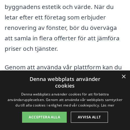
byggnadens estetik och värde. När du
letar efter ett företag som erbjuder
renovering av fönster, bör du överväga
att samla in flera offerter för att jämföra
priser och tjänster.
Genom att använda vår plattform kan du
×
enkelt få in flera förslag på företag som
Denna webbplats använder
cookies
utför fönsterrenoveringar i ditt område.
Denna webbplats använder cookies för att förbättra
Vi hjälper dig att snabbare hitta de bästa
användarupplevelsen. Genom att använda vår webbplats samtycker
du till alla cookies i enlighet med vår cookiepolicy.
Läs mer
alternativen för att renovera fönster i
ACCEPTERA ALLA
AVVISA ALLT
Sävja och säkerställa att du får en rättvis
och konkurrenskraftig prissättning.