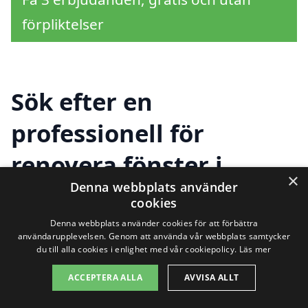
förpliktelser
Sök efter en
professionell för
renovera fönster i
×
Denna webbplats använder
andra städer nära
cookies
Sandhult
Denna webbplats använder cookies för att förbättra
användarupplevelsen. Genom att använda vår webbplats samtycker
du till alla cookies i enlighet med vår cookiepolicy.
Läs mer
ACCEPTERA ALLA
AVVISA ALLT
Att renovera fönster i Sandhult kan vara
en utmaning, men du behöver inte ta itu