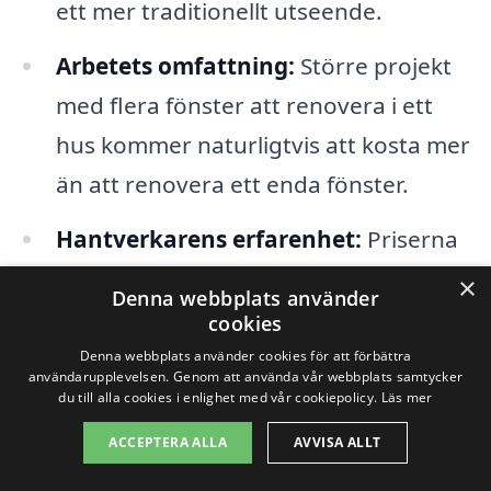
ett mer traditionellt utseende.
Arbetets omfattning:
Större projekt
med flera fönster att renovera i ett
hus kommer naturligtvis att kosta mer
än att renovera ett enda fönster.
Hantverkarens erfarenhet:
Priserna
kan variera mellan olika företag och
×
Denna webbplats använder
hantverkare. En mer erfaren
cookies
hantverkare kan ta ut en högre
Denna webbplats använder cookies för att förbättra
användarupplevelsen. Genom att använda vår webbplats samtycker
kostnad, men kan också erbjuda
du till alla cookies i enlighet med vår cookiepolicy.
Läs mer
bättre kvalitet och garanti.
ACCEPTERA ALLA
AVVISA ALLT