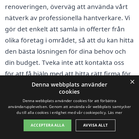
renoveringen, överväg att använda vårt
nätverk av professionella hantverkare. Vi
gör det enkelt att samla in offerter från
olika företag i området, så att du kan hitta
den bästa lösningen för dina behov och
din budget. Tveka inte att kontakta oss
för att få hjälp med att hitta rätt firma för
×
projektet.
Denna webbplats använder
cookies
Denna webbplats använder cookies för att förbättra
Få 3 erbjudanden, gratis och utan
användarupplevelsen. Genom att använda vår webbplats samtycker
du till alla cookies i enlighet med vår cookiepolicy.
Läs mer
förpliktelser
ACCEPTERA ALLA
AVVISA ALLT